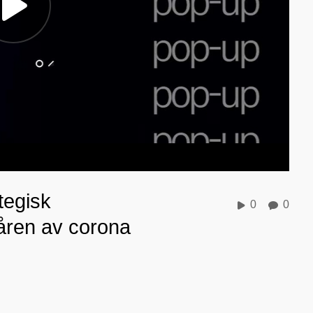
tegisk
0
0
påren av corona