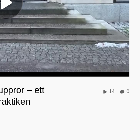
uppror – ett
14
0
raktiken